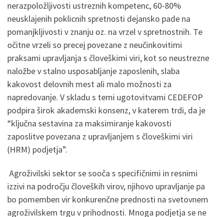
nerazpoložljivosti ustreznih kompetenc, 60-80%
neusklajenih poklicnih spretnosti dejansko pade na
pomanjkljivosti v znanju oz. na vrzel v spretnostnih. Te
očitne vrzeli so precej povezane z neučinkovitimi
praksami upravljanja s človeškimi viri, kot so neustrezne
naložbe v stalno usposabljanje zaposlenih, slaba
kakovost delovnih mest ali malo možnosti za
napredovanje. V skladu s temi ugotovitvami CEDEFOP
podpira širok akademski konsenz, v katerem trdi, da je
“ključna sestavina za maksimiranje kakovosti
zaposlitve povezana z upravljanjem s človeškimi viri
(HRM) podjetja”.
Agroživilski sektor se sooča s specifičnimi in resnimi
izzivi na področju človeških virov, njihovo upravljanje pa
bo pomemben vir konkurenčne prednosti na svetovnem
agroživilskem trgu v prihodnosti. Mnoga podjetja se ne