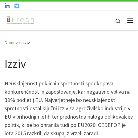
Skoči na vsebino
Search
Men
Domov
»
Izziv
Izziv
Neusklajenost poklicnih spretnosti spodkopava
konkurenčnost in zaposlovanje, kar negativno vpliva na
39% podjetij EU. Najverjetneje bo neusklajenost
spretnosti ostal ključni izziv za agroživilsko industrijo v
EU v prihodnjih letih ter prednostna naloga oblikovalcev
politik, ki se bo ohranila tudi po EU2020. CEDEFOP je
leta 2015 razkril, da skupaj z vrzeli zaradi